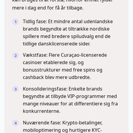
mere i dag end for få år tilbage.
Tidlig fase: Et mindre antal udenlandske
brands begyndte at tiltrække nordiske
spillere med bredere spiludvalg end de
tidlige dansklicenserede sider.
Vækstfase: Flere Curaçao-licenserede
casinoer etablerede sig, og
bonusstrukturer med free spins og
cashback blev mere udbredte.
Konsolideringsfase: Enkelte brands
begyndte at tilbyde VIP-programmer med
mange niveauer for at differentiere sig fra
konkurrenterne.
Nuværende fase: Krypto-betalinger,
mobiloptimering og hurtigere KYC-