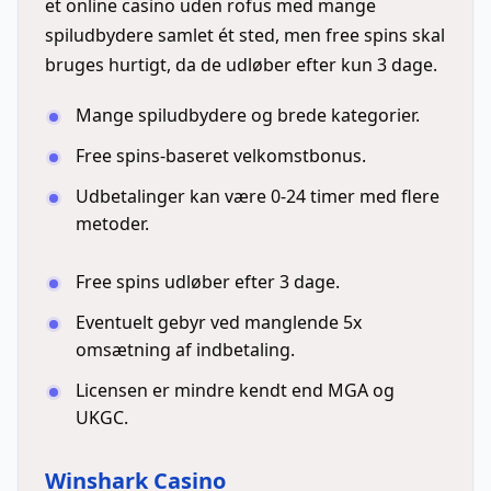
et online casino uden rofus med mange
spiludbydere samlet ét sted, men free spins skal
bruges hurtigt, da de udløber efter kun 3 dage.
Mange spiludbydere og brede kategorier.
Free spins-baseret velkomstbonus.
Udbetalinger kan være 0-24 timer med flere
metoder.
Free spins udløber efter 3 dage.
Eventuelt gebyr ved manglende 5x
omsætning af indbetaling.
Licensen er mindre kendt end MGA og
UKGC.
Winshark Casino