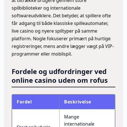
at tiltrække brugere gennem store
spilbiblioteker og internationale
softwareudviklere. Det betyder, at spillere ofte
får adgang til både klassiske spilleautomater,
live casino og nyere spiltyper på samme
platform. Nogle fokuserer primært på hurtige
registreringer, mens andre lægger vægt på VIP-
programmer eller mobilspil.
Fordele og udfordringer ved
online casino uden om rofus
Fordel
Beskrivelse
Mange
internationale