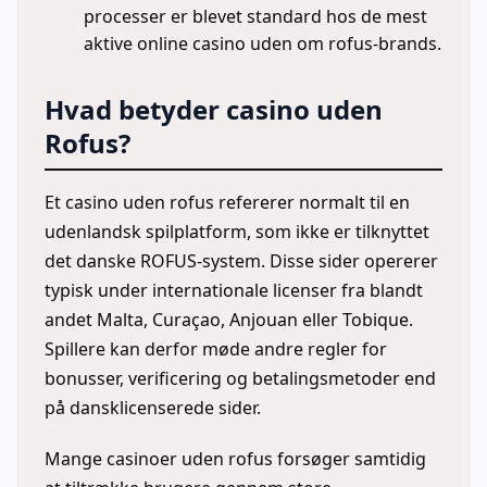
processer er blevet standard hos de mest
aktive online casino uden om rofus-brands.
Hvad betyder casino uden
Rofus?
Et casino uden rofus refererer normalt til en
udenlandsk spilplatform, som ikke er tilknyttet
det danske ROFUS-system. Disse sider opererer
typisk under internationale licenser fra blandt
andet Malta, Curaçao, Anjouan eller Tobique.
Spillere kan derfor møde andre regler for
bonusser, verificering og betalingsmetoder end
på dansklicenserede sider.
Mange casinoer uden rofus forsøger samtidig