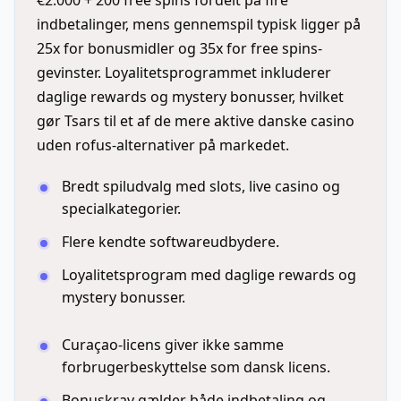
€2.000 + 200 free spins fordelt på fire
indbetalinger, mens gennemspil typisk ligger på
25x for bonusmidler og 35x for free spins-
gevinster. Loyalitetsprogrammet inkluderer
daglige rewards og mystery bonusser, hvilket
gør Tsars til et af de mere aktive danske casino
uden rofus-alternativer på markedet.
Bredt spiludvalg med slots, live casino og
specialkategorier.
Flere kendte softwareudbydere.
Loyalitetsprogram med daglige rewards og
mystery bonusser.
Curaçao-licens giver ikke samme
forbrugerbeskyttelse som dansk licens.
Bonuskrav gælder både indbetaling og