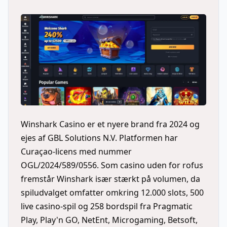
Winshark Casino er et nyere brand fra 2024 og
ejes af GBL Solutions N.V. Platformen har
Curaçao-licens med nummer
OGL/2024/589/0556. Som casino uden for rofus
fremstår Winshark især stærkt på volumen, da
spiludvalget omfatter omkring 12.000 slots, 500
live casino-spil og 258 bordspil fra Pragmatic
Play, Play'n GO, NetEnt, Microgaming, Betsoft,