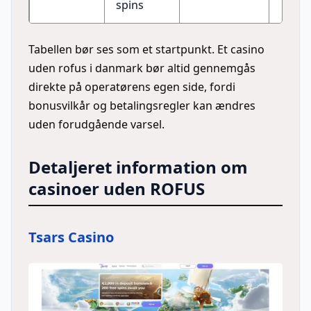
spins
Tabellen bør ses som et startpunkt. Et casino
uden rofus i danmark bør altid gennemgås
direkte på operatørens egen side, fordi
bonusvilkår og betalingsregler kan ændres
uden forudgående varsel.
Detaljeret information om
casinoer uden ROFUS
Tsars Casino